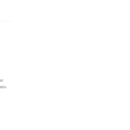
ar
unto