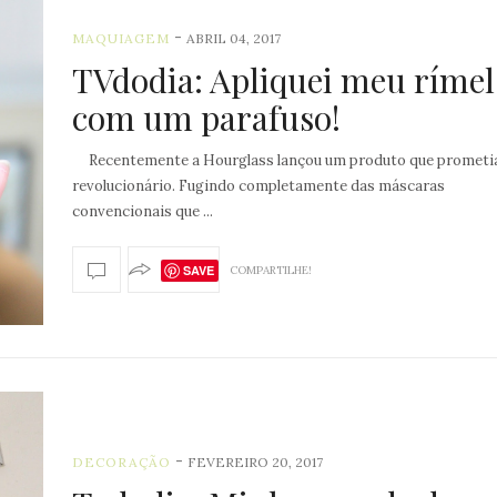
-
MAQUIAGEM
ABRIL 04, 2017
TVdodia: Apliquei meu rímel
com um parafuso!
Recentemente a Hourglass lançou um produto que prometia
revolucionário. Fugindo completamente das máscaras
convencionais que ...
SAVE
COMPARTILHE!
-
DECORAÇÃO
FEVEREIRO 20, 2017