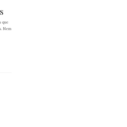
s
s que
os. Nem