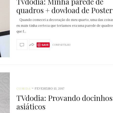
Tvdodia: Minha parede de
quadros + dowload de Poster
Quando comecei a decoração do meu quarto, uma das coisa
eu mais tinha certeza que teríamos era uma parede de quadr
que f...
SAVE
COMPARTILHE!
-
COMIDA
FEVEREIRO 13, 2017
TVdodia: Provando docinhos
asiáticos