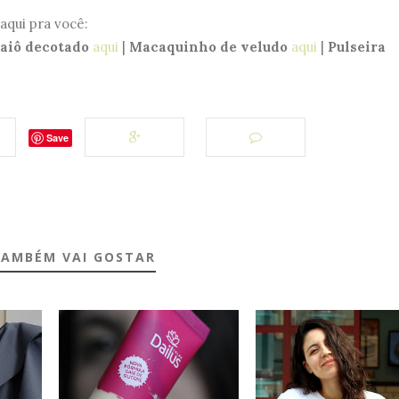
aqui pra você:
iô decotado
aqui
|
Macaquinho de veludo
aqui
|
Pulseira
Save
TAMBÉM VAI GOSTAR