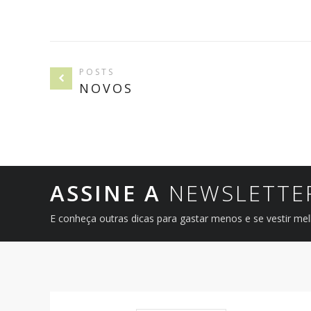
POSTS
NOVOS
ASSINE A
NEWSLETTE
E conheça outras dicas para gastar menos e se vestir me