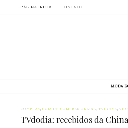
PÁGINA INICIAL
CONTATO
MODA E
,
,
,
COMPRAS
GUIA DE COMPRAS ONLINE
TVDODIA
VID
TVdodia: recebidos da Chin