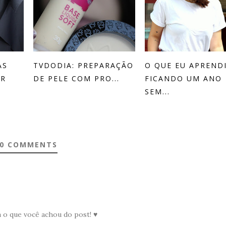
AS
TVDODIA: PREPARAÇÃO
O QUE EU APREND
ER
DE PELE COM PRO...
FICANDO UM ANO
SEM...
0 COMMENTS
a o que você achou do post! ♥