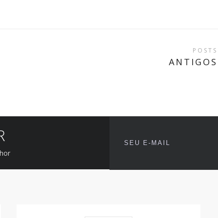
POSTS
ANTIGOS
R
lhor