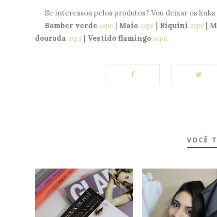
Se interessou pelos produtos? Vou deixar os links 
Bomber verde
aqui
|
Maio
aqui
|
Biquini
aqui
|
Ma
dourada
aqui
|
Vestido flamingo
aqui
.
VOCÊ 