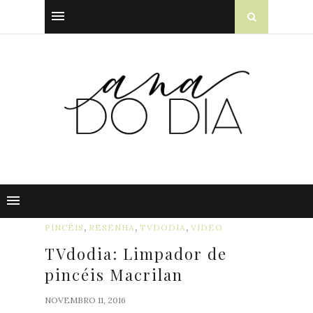
,
,
,
PINCÉIS
RESENHA
TVDODIA
VIDEO
TVdodia: Limpador de
pincéis Macrilan
NOVEMBRO 11, 2016