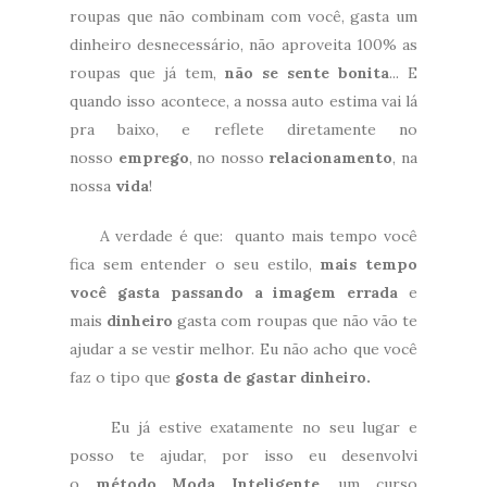
roupas que não combinam com você, gasta um
dinheiro desnecessário, não aproveita 100% as
roupas que já tem,
não se sente bonita
... E
quando isso acontece, a nossa auto estima vai lá
pra baixo, e reflete diretamente no
nosso
emprego
, no nosso
relacionamento
, na
nossa
vida
!
A verdade é que: quanto mais tempo você
fica sem entender o seu estilo,
mais tempo
você gasta passando a imagem errada
e
mais
dinheiro
gasta com roupas que não vão te
ajudar a se vestir melhor. Eu não acho que você
faz o tipo que
gosta de gastar dinheiro.
Eu já estive exatamente no seu lugar e
posso te ajudar, por isso eu desenvolvi
o
método Moda Inteligente
, um curso