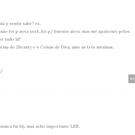
da p sentir sabe? rs..
 não foi p nova york..foi p/ buenos aires, mas me apaixonei pelos
r tudo lá!!
rina do 2Beauty e o Coisas de Diva, amo as três meninas..
r/
Re
 nunca fui fã), mas acho importante LER.