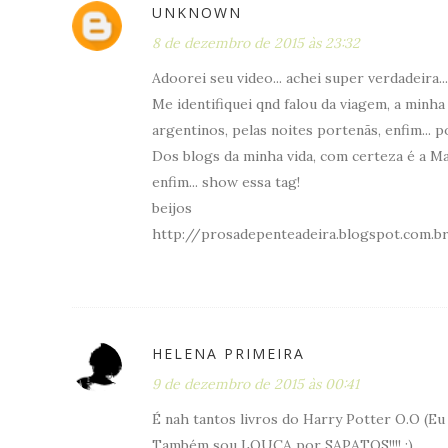
UNKNOWN
8 de dezembro de 2015 às 23:32
Adoorei seu video... achei super verdadeira...
Me identifiquei qnd falou da viagem, a minha
argentinos, pelas noites portenãs, enfim... po
Dos blogs da minha vida, com certeza é a Ma
enfim... show essa tag!
beijos
http://prosadepenteadeira.blogspot.com.b
HELENA PRIMEIRA
9 de dezembro de 2015 às 00:41
É nah tantos livros do Harry Potter O.O (Eu
Também sou LOUCA por SAPATOS!!!! :)