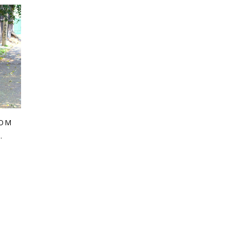
COM
.