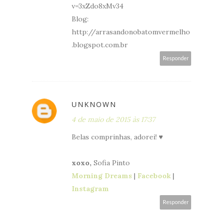
v=3xZdo8xMv34
Blog:
http://arrasandonobatomvermelho
.blogspot.com.br
Responder
UNKNOWN
4 de maio de 2015 às 17:37
Belas comprinhas, adorei! ♥
xoxo,
Sofia Pinto
Morning Dreams
|
Facebook
|
Instagram
Responder