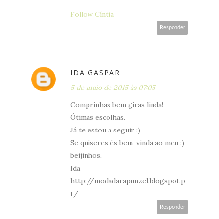
Follow Cíntia
Responder
IDA GASPAR
5 de maio de 2015 às 07:05
Comprinhas bem giras linda!
Ótimas escolhas.
Já te estou a seguir :)
Se quiseres és bem-vinda ao meu :)
beijinhos,
Ida
http://modadarapunzel.blogspot.p
t/
Responder