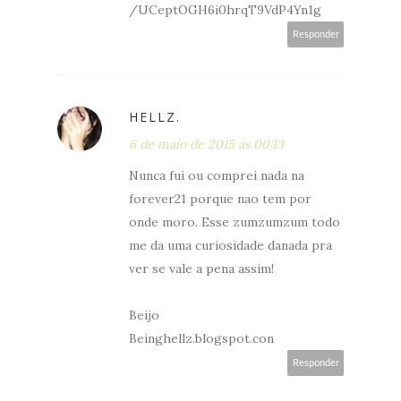
/UCeptOGH6i0hrqT9VdP4Yn1g
Responder
HELLZ.
6 de maio de 2015 às 00:13
Nunca fui ou comprei nada na
forever21 porque nao tem por
onde moro. Esse zumzumzum todo
me da uma curiosidade danada pra
ver se vale a pena assim!
Beijo
Beinghellz.blogspot.con
Responder