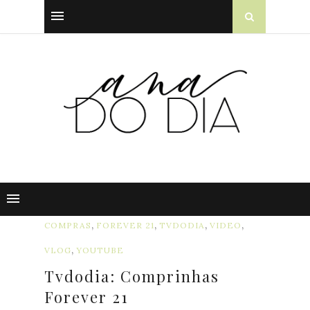
,
,
,
,
COMPRAS
FOREVER 21
TVDODIA
VIDEO
,
VLOG
YOUTUBE
Tvdodia: Comprinhas
Forever 21