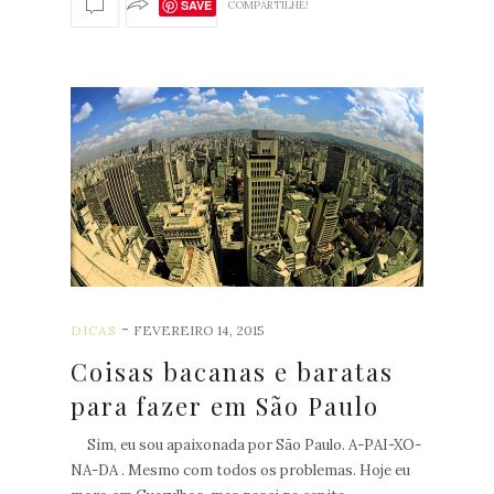
SAVE
COMPARTILHE!
POST
S
A
N
T
I
G
O
-
DICAS
FEVEREIRO 14, 2015
S
Coisas bacanas e baratas
para fazer em São Paulo
Sim, eu sou apaixonada por São Paulo. A-PAI-XO-
NA-DA . Mesmo com todos os problemas. Hoje eu