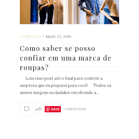
-
COMPRAS
MAIO 23, 2019
Como saber se posso
confiar em uma marca de
roupas?
Leia esse post até o final para conferir a
POST
surpresa que eu preparei para você! Todos os
S
meses surgem escândalos envolvendo a...
A
N
T
SAVE
COMPARTILHE!
I
G
O
S