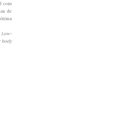
el com
has de
 ótima
. Low-
r body