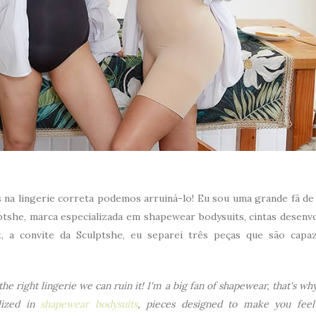
 lingerie correta podemos arruiná-lo! Eu sou uma grande fã de 
ptshe, marca especializada em shapewear bodysuits, cintas desenvo
t, a convite da Sculptshe, eu separei três peças que são capa
e right lingerie we can ruin it! I'm a big fan of shapewear, that's wh
lized in
shapewear bodysuits
, pieces designed to make you fee