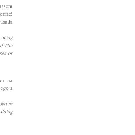
 assem
onito!
 usada
 being
er!
The
ses or
ver na
tege a
osture
 doing