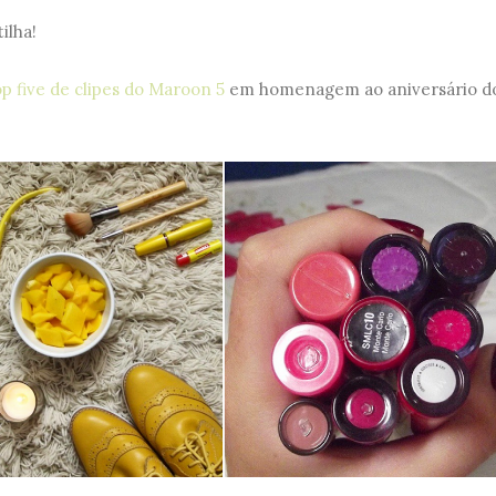
ilha!
op five de clipes do Maroon 5
em homenagem ao aniversário d