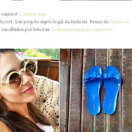
 caseiro!
Confere aqui.
ecret. Um projeto super legal da linda da Bruna do
Mania de
escolhidos por leitoras.
O dessa semana já está no ar!