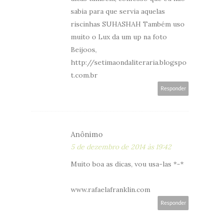
sabia para que servia aquelas
riscinhas SUHASHAH Também uso
muito o Lux da um up na foto
Beijoos,
http://setimaondaliteraria.blogspo
t.com.br
Responder
Anônimo
5 de dezembro de 2014 às 19:42
Muito boa as dicas, vou usa-las *-*
www.rafaelafranklin.com
Responder