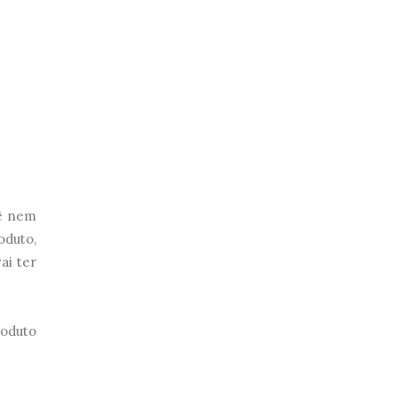
cê nem
oduto,
ai ter
roduto