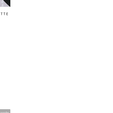
ATTE
sponder