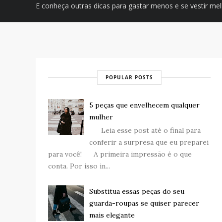
E conheça outras dicas para gastar menos e se vestir me
POPULAR POSTS
5 peças que envelhecem qualquer
mulher
Leia esse post até o final para
conferir a surpresa que eu preparei
para você! A primeira impressão é o que
conta. Por isso in...
Substitua essas peças do seu
guarda-roupas se quiser parecer
mais elegante