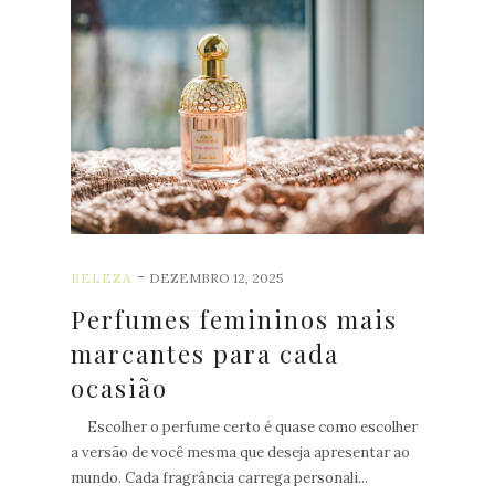
POST
S
A
N
T
I
G
O
S
-
BELEZA
DEZEMBRO 12, 2025
Perfumes femininos mais
marcantes para cada
ocasião
Escolher o perfume certo é quase como escolher
a versão de você mesma que deseja apresentar ao
mundo. Cada fragrância carrega personali...